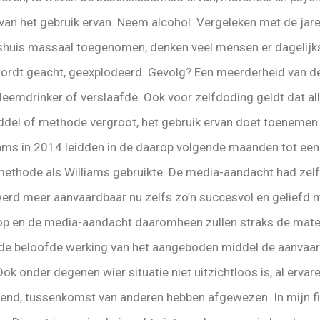
van het gebruik ervan. Neem alcohol. Vergeleken met de jaren
shuis massaal toegenomen, denken veel mensen er dagelijks 
ordt geacht, geexplodeerd. Gevolg? Een meerderheid van de
bleemdrinker of verslaafde. Ook voor zelfdoding geldt dat a
del of methode vergroot, het gebruik ervan doet toenemen. 
liams in 2014 leidden in de daarop volgende maanden tot ee
methode als Williams gebruikte. De media-aandacht had zelf
erd meer aanvaardbaar nu zelfs zo’n succesvol en geliefd
op en de media-aandacht daaromheen zullen straks de mate
n de beloofde werking van het aangeboden middel de aanvaar
Ook onder degenen wier situatie niet uitzichtloos is, al erva
lgend, tussenkomst van anderen hebben afgewezen. In mijn fil