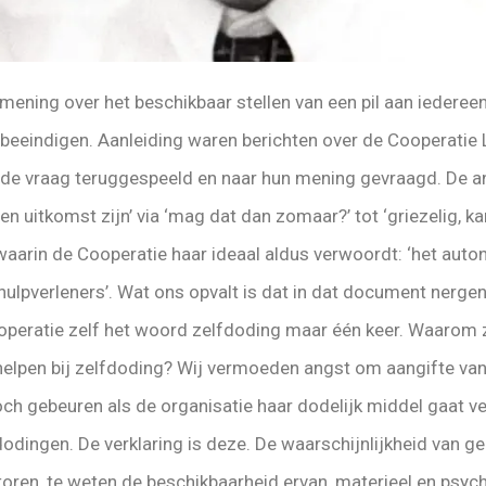
ening over het beschikbaar stellen van een pil aan iedereen
t beeindigen. Aanleiding waren berichten over de Cooperatie 
b de vraag teruggespeeld en naar hun mening gevraagd. De
n uitkomst zijn’ via ‘mag dat dan zomaar?’ tot ‘griezelig, 
arin de Cooperatie haar ideaal aldus verwoordt: ‘het auto
ulpverleners’. Wat ons opvalt is dat in dat document nerg
ooperatie zelf het woord zelfdoding maar één keer. Waarom
lpen bij zelfdoding? Wij vermoeden angst om aangifte van h
toch gebeuren als de organisatie haar dodelijk middel gaat ve
odingen. De verklaring is deze. De waarschijnlijkheid van ge
oren, te weten de beschikbaarheid ervan, materieel en psych