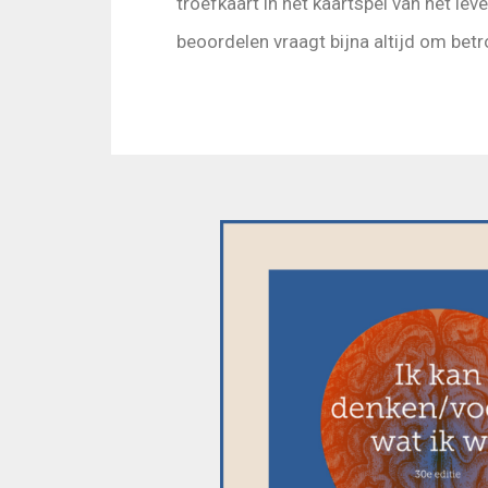
troefkaart in het kaartspel van het le
beoordelen vraagt bijna altijd om bet