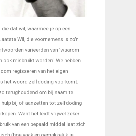
 die dat wil, waarmee je op een
Laatste Wil, die voornemens is zo’n
 antwoorden varieerden van ‘waarom
kan ook misbruikt worden’. We hebben
noom regisseren van het eigen
ens het woord zelfdoding voorkomt.
 zo terughoudend om bij naam te
ulp bij of aanzetten tot zelfdoding
rkopen. Want het leidt vrijwel zeker
bruik van een bepaald middel laat zich
isch (hoe vaak en gemakkelijk je