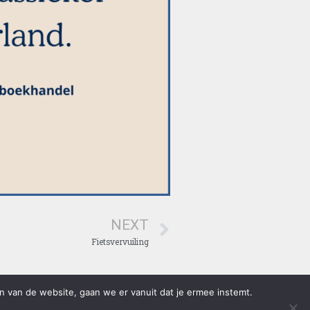
NEXT
Fietsvervuiling
n van de website, gaan we er vanuit dat je ermee instemt.