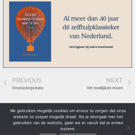
PREVIOUS
NEXT
Droominterpretatie
Het moeilijkste woord
We gebruiken mogelijk cookies om ervoor te zorgen dat onze
Lees voordat u gebruik maakt van onze website, ons privacybeleid
website zo soepel mogelijk draait. Als je doorgaat met het
goed door: https://diekstra.nl/privacybeleid/ . Door gebruik te maken
gebruiken van de website, gaan we er vanuit dat je ermee
van onze website, gaat u akkoord met ons privacybeleid. (C) 1970-
instemt.
2018 Professor Dr. Rene Diekstra en andere rechthebbenden. Alle