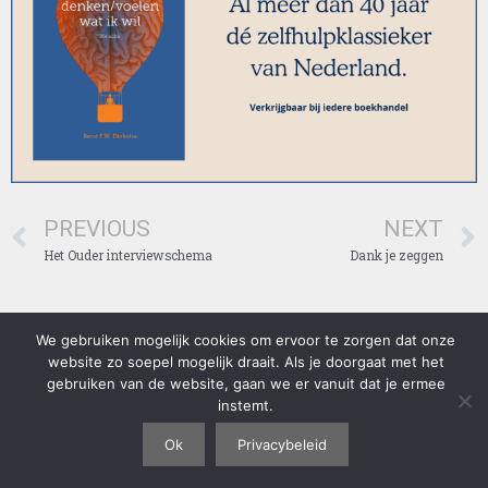
PREVIOUS
NEXT
Het Ouder interviewschema
Dank je zeggen
We gebruiken mogelijk cookies om ervoor te zorgen dat onze
Lees voordat u gebruik maakt van onze website, ons privacybeleid
website zo soepel mogelijk draait. Als je doorgaat met het
goed door: https://diekstra.nl/privacybeleid/ . Door gebruik te maken
gebruiken van de website, gaan we er vanuit dat je ermee
van onze website, gaat u akkoord met ons privacybeleid. (C) 1970-
instemt.
2018 Professor Dr. Rene Diekstra en andere rechthebbenden. Alle
rechten voorbehouden.
Ok
Privacybeleid