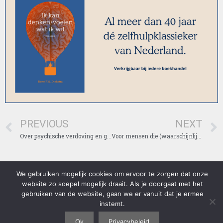
PREVIOUS
NEXT
Over psychische verdoving en grenzen aan empathie
Voor mensen die (waarschijnlijk) teveel willen
We gebruiken mogelijk cookies om ervoor te zorgen dat onze
Lees voordat u gebruik maakt van onze website, ons privacybeleid
website zo soepel mogelijk draait. Als je doorgaat met het
goed door: https://diekstra.nl/privacybeleid/ . Door gebruik te maken
gebruiken van de website, gaan we er vanuit dat je ermee
van onze website, gaat u akkoord met ons privacybeleid. (C) 1970-
instemt.
2018 Professor Dr. Rene Diekstra en andere rechthebbenden. Alle
rechten voorbehouden.
Ok
Privacybeleid