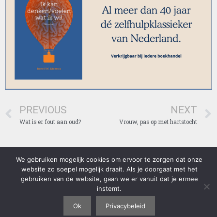
PREVIOUS
NEXT
Wat is er fout aan oud?
Vrouw, pas op met hartstocht
We gebruiken mogelijk cookies om ervoor te zorgen dat onze
Lees voordat u gebruik maakt van onze website, ons privacybeleid
website zo soepel mogelijk draait. Als je doorgaat met het
goed door: https://diekstra.nl/privacybeleid/ . Door gebruik te maken
gebruiken van de website, gaan we er vanuit dat je ermee
van onze website, gaat u akkoord met ons privacybeleid. (C) 1970-
instemt.
2018 Professor Dr. Rene Diekstra en andere rechthebbenden. Alle
rechten voorbehouden.
Ok
Privacybeleid