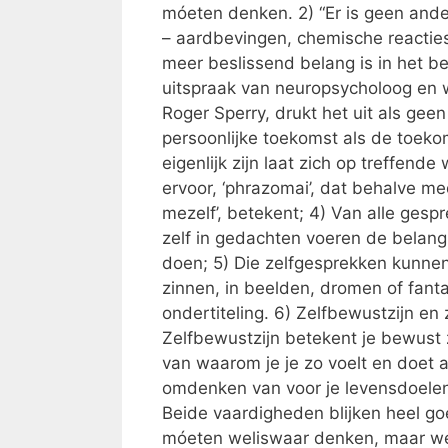
móeten denken. 2) “Er is geen and
– aardbevingen, chemische reacties
meer beslissend belang is in het 
uitspraak van neuropsycholoog en 
Roger Sperry, drukt het uit als ge
persoonlijke toekomst als de toek
eigenlijk zijn laat zich op treffen
ervoor, ‘phrazomai’, dat behalve m
mezelf’, betekent; 4) Van alle gesp
zelf in gedachten voeren de belang
doen; 5) Die zelfgesprekken kunnen
zinnen, in beelden, dromen of fant
ondertiteling. 6) Zelfbewustzijn en
Zelfbewustzijn betekent je bewust
van waarom je je zo voelt en doet a
omdenken van voor je levensdoelen
Beide vaardigheden blijken heel goe
móeten weliswaar denken, maar we 