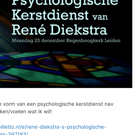
de vorm van een psychologische kerstdienst nav
ken/voelen wat ik wil!
billetto.nl/e/rene-diekstra-s-psychologische-
ets-397183/