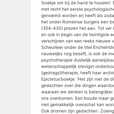
‘boekje om bij de hand te houden’.
met recht het eerste psychologisch
genoemd worden en heeft als zodani
het onder Romeinse burgers een bes
(354-430) prezen het aan. Tot ver i
en ook in begin van de twintigste e
verschijnen van een reeks nieuwe ve
Scheurleer onder de titel Encheiri
nauwelijks nog beseft, is ook de i
psychotherapie duidelijk aanwijsba
wetenschappelijk stevigst onderb
(gedrags)therapie, heeft haar arch
Epictetus’boekje: ‘Het zijn niet de
gedachten over die dingen waardoo
waaraan we denken is belangrijker
ons overkomen. Een boude maar g
niet gemakkelijk overschat kan wor
Ook dromen zijn gedachten. Zolang