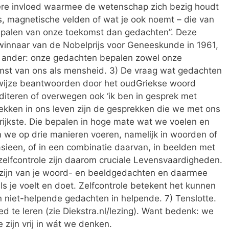
ere invloed waarmee de wetenschap zich bezig houdt
, magnetische velden of wat je ook noemt – die van
bepalen van onze toekomst dan gedachten”. Deze
winnaar van de Nobelprijs voor Geneeskunde in 1961,
en ander: onze gedachten bepalen zowel onze
omst van ons als mensheid. 3) De vraag wat gedachten
de wijze beantwoorden door het oudGriekse woord
editeren of overwegen ook ‘ik ben in gesprek met
rekken in ons leven zijn de gesprekken die we met ons
rijkste. Die bepalen in hoge mate wat we voelen en
 we op drie manieren voeren, namelijk in woorden of
asieen, of in een combinatie daarvan, in beelden met
 zelfcontrole zijn daarom cruciale Levensvaardigheden.
 zijn van je woord- en beeldgedachten en daarmee
ls je voelt en doet. Zelfcontrole betekent het kunnen
 niet-helpende gedachten in helpende. 7) Tenslotte.
d te leren (zie Diekstra.nl/lezing). Want bedenk: we
zijn vrij in wát we denken.