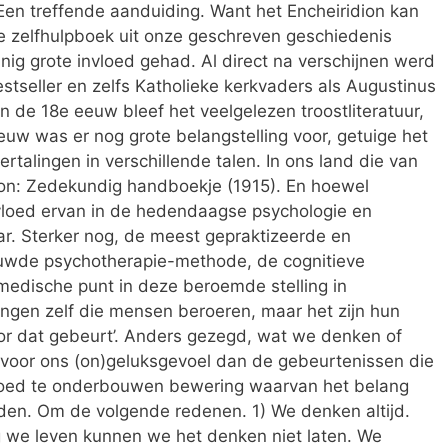
 Een treffende aanduiding. Want het Encheiridion kan
e zelfhulpboek uit onze geschreven geschiedenis
g grote invloed gehad. Al direct na verschijnen werd
tseller en zelfs Katholieke kerkvaders als Augustinus
n de 18e eeuw bleef het veelgelezen troostliteratuur,
euw was er nog grote belangstelling voor, getuige het
rtalingen in verschillende talen. In ons land die van
dion: Zedekundig handboekje (1915). En hoewel
nvloed ervan in de hedendaagse psychologie en
ar. Sterker nog, de meest gepraktizeerde en
ouwde psychotherapie-methode, de cognitieve
imedische punt in deze beroemde stelling in
 dingen zelf die mensen beroeren, maar het zijn hun
r dat gebeurt’. Anders gezegd, wat we denken of
 voor ons (on)geluksgevoel dan de gebeurtenissen die
oed te onderbouwen bewering waarvan het belang
den. Om de volgende redenen. 1) We denken altijd.
 we leven kunnen we het denken niet laten. We