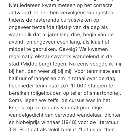
Niet iedereen kwam meteen op het correcte
antwoord. Ik heb hen vervolgens voorgesteld
tijdens de resterende cursusweken op
ongeveer hetzelfde tijdstip van de dag als
waarop ik dat al jarenlang doe, begin van de
avond, en ongeveer even lang, als klas het
middel te gebruiken. Gevolg? We kwamen
regelmatig elkaar s’avonds wandelend in de
stad (Middelburg) tegen. Nu eens voegde ik mij
bij hen, dan weer zij bij mij. Voor tenminste een
half uur of langer en om in totaal over de dag
heen ieder tenminste zo’n 11.000 stappen te
bereiken (bijgehouden op teller of smartphone).
Soms liepen we zelfs, de cursus was in het
Engels, op de cadans van dat prachtige
wandelgedicht van verwoed wandelaar, dichter
en Nobelprijs winnaar (1948) voor de literatuur
T.S. Eliot dat als volgt begint: “Let us go then,