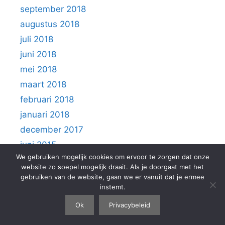
september 2018
augustus 2018
juli 2018
juni 2018
mei 2018
maart 2018
februari 2018
januari 2018
december 2017
juni 2015
We gebruiken mogelijk cookies om ervoor te zorgen dat onze
website zo soepel mogelijk draait. Als je doorgaat met het
gebruiken van de website, gaan we er vanuit dat je ermee
instemt.
Lees voordat u gebruik maakt van onze website, ons privacybeleid
Ok
Privacybeleid
goed door: https://diekstra.nl/privacybeleid/ . Door gebruik te maken
van onze website, gaat u akkoord met ons privacybeleid. (C) 1970-