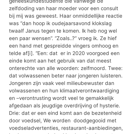
geneeskundestudente die vanwege de
zelfdoding van haar moeder voor een consult
bij mij was geweest. Haar onmiddellijke reactie
was “dan hoop ik oudejaarsavond klokslag
twaalf Janus tegen te komen. Ik heb nog wel
een paar wensen”. “Zoals..?” vroeg ik. Ze hief
een hand met gespreidde vingers omhoog en
telde af[i]. “Een: dat er in 2020 voorgoed een
einde komt aan het gebruik van dat meest
onterechte van alle woorden: zelfmoord. Twee:
dat volwassenen beter naar jongeren luisteren.
Jongeren zijn vaak veel milieubewuster dan
volwassenen en hun klimaatverontwaardiging
en –verontrusting wordt veel te gemakkelijk
afgedaan als jeugdige overdrijving of hysterie.
Drie: dat er een eind komt aan de bezetenheid
door voedsel, We worden doodgegooid met
voedseladvertenties, restaurant-aanbiedingen,