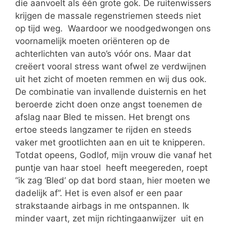
die aanvoelt als één grote gok. De ruitenwissers
krijgen de massale regenstriemen steeds niet
op tijd weg. Waardoor we noodgedwongen ons
voornamelijk moeten oriënteren op de
achterlichten van auto’s vóór ons. Maar dat
creëert vooral stress want ofwel ze verdwijnen
uit het zicht of moeten remmen en wij dus ook.
De combinatie van invallende duisternis en het
beroerde zicht doen onze angst toenemen de
afslag naar Bled te missen. Het brengt ons
ertoe steeds langzamer te rijden en steeds
vaker met grootlichten aan en uit te knipperen.
Totdat opeens, Godlof, mijn vrouw die vanaf het
puntje van haar stoel heeft meegereden, roept
“ik zag ‘Bled’ op dat bord staan, hier moeten we
dadelijk af”. Het is even alsof er een paar
strakstaande airbags in me ontspannen. Ik
minder vaart, zet mijn richtingaanwijzer uit en